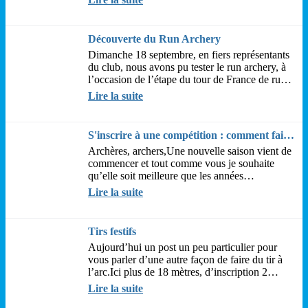
Découverte du Run Archery
Dimanche 18 septembre, en fiers représentants
du club, nous avons pu tester le run archery, à
l’occasion de l’étape du tour de France de run
archery à Veneux-les-Sablons (77)....
Lire la suite
S'inscrire à une compétition : comment faire ?
Archères, archers,Une nouvelle saison vient de
commencer et tout comme vous je souhaite
qu’elle soit meilleure que les années
précédentes.Pour l’instant les infrastructures...
Lire la suite
Tirs festifs
Aujourd’hui un post un peu particulier pour
vous parler d’une autre façon de faire du tir à
l’arc.Ici plus de 18 mètres, d’inscription 2
semaines à l’avance, de médaille (ou...
Lire la suite