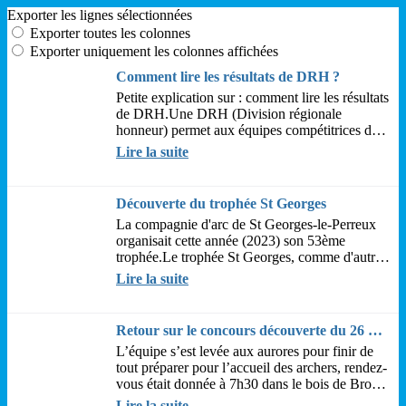
Exporter les lignes sélectionnées
Exporter toutes les colonnes
Exporter uniquement les colonnes affichées
Comment lire les résultats de DRH ?
Petite explication sur : comment lire les résultats
de DRH.Une DRH (Division régionale
honneur) permet aux équipes compétitrices de
la région de s'affronter sur 3 étapes. A la...
Lire la suite
Découverte du trophée St Georges
La compagnie d'arc de St Georges-le-Perreux
organisait cette année (2023) son 53ème
trophée.Le trophée St Georges, comme d'autres
tirs de Compagnies, se déroule sur plusieurs...
Lire la suite
Retour sur le concours découverte du 26 novembre
L’équipe s’est levée aux aurores pour finir de
tout préparer pour l’accueil des archers, rendez-
vous était donnée à 7h30 dans le bois de Brou
en pleine nuit et à la fraîche.Les...
Lire la suite