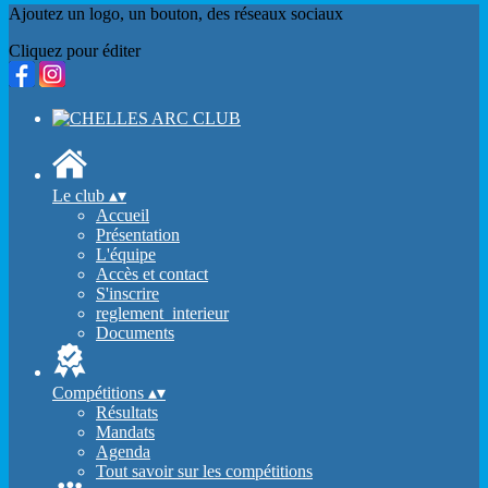
Ajoutez un logo, un bouton, des réseaux sociaux
Cliquez pour éditer
Le club
▴
▾
Accueil
Présentation
L'équipe
Accès et contact
S'inscrire
reglement_interieur
Documents
Compétitions
▴
▾
Résultats
Mandats
Agenda
Tout savoir sur les compétitions