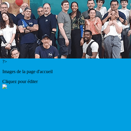
Menu
<
>
Evènements
Galerie photos
Créneaux
Apprendre
On parle de nous
?>
Images de la page d'accueil
Cliquez pour éditer