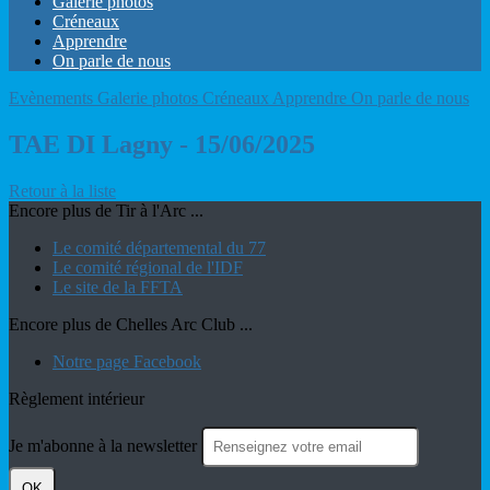
Galerie photos
Créneaux
Apprendre
On parle de nous
Evènements
Galerie photos
Créneaux
Apprendre
On parle de nous
TAE DI Lagny - 15/06/2025
Retour à la liste
Encore plus de Tir à l'Arc ...
Le comité départemental du 77
Le comité régional de l'IDF
Le site de la FFTA
Encore plus de Chelles Arc Club ...
Notre page Facebook
Règlement intérieur
Je m'abonne à la newsletter
OK