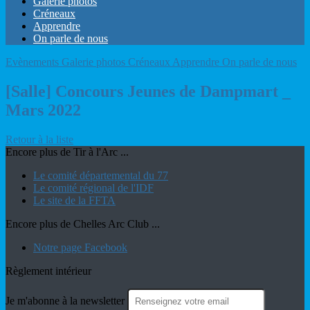
Galerie photos
Créneaux
Apprendre
On parle de nous
Evènements
Galerie photos
Créneaux
Apprendre
On parle de nous
[Salle] Concours Jeunes de Dampmart _
Mars 2022
Retour à la liste
Encore plus de Tir à l'Arc ...
Le comité départemental du 77
Le comité régional de l'IDF
Le site de la FFTA
Encore plus de Chelles Arc Club ...
Notre page Facebook
Règlement intérieur
Je m'abonne à la newsletter