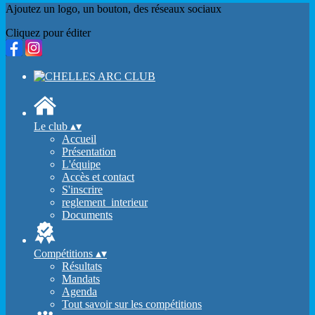
Ajoutez un logo, un bouton, des réseaux sociaux
Cliquez pour éditer
Le club
▴
▾
Accueil
Présentation
L'équipe
Accès et contact
S'inscrire
reglement_interieur
Documents
Compétitions
▴
▾
Résultats
Mandats
Agenda
Tout savoir sur les compétitions