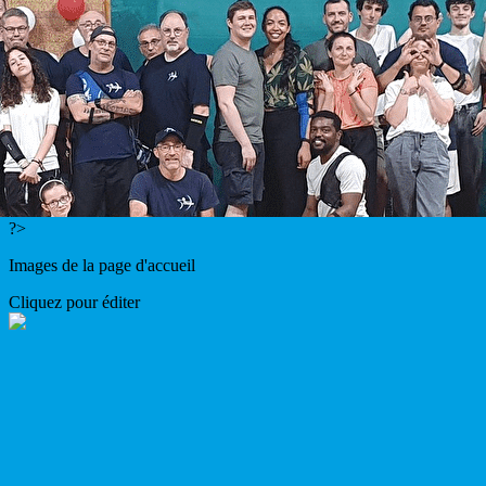
Menu
<
>
Evènements
Galerie photos
Créneaux
Apprendre
On parle de nous
?>
Images de la page d'accueil
Cliquez pour éditer