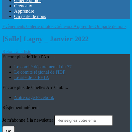
Galerie photos
Créneaux
Apprendre
On parle de nous
Evènements
Galerie photos
Créneaux
Apprendre
On parle de nous
[Salle] Lagny _ Janvier 2022
Retour à la liste
Encore plus de Tir à l'Arc ...
Le comité départemental du 77
Le comité régional de l'IDF
Le site de la FFTA
Encore plus de Chelles Arc Club ...
Notre page Facebook
Règlement intérieur
Je m'abonne à la newsletter
OK