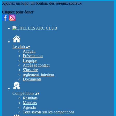
Ajoutez un logo, un bouton, des réseaux sociaux
Cliquez pour éditer
Le club
▴
▾
Accueil
Présentation
L'équipe
Accès et contact
S'inscrire
reglement_interieur
Documents
Compétitions
▴
▾
Résultats
Mandats
Agenda
Tout savoir sur les compétitions