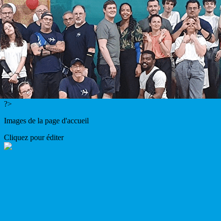
Menu
<
>
Evènements
Galerie photos
Créneaux
Apprendre
On parle de nous
?>
Images de la page d'accueil
Cliquez pour éditer