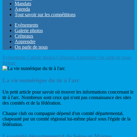
Mandats
Agenda
Tout savoir sur les compétitions
Evènements
Galerie photos
Créneaux
Apprendre
On parle de nous
Evènements
Galerie photos
Créneaux
Apprendre
On parle de nous
Retour
La vie numérique du tir à l'arc
Un petit article pour savoir où trouver les informations concernant le
tir à l'arc. Nombreux sont ceux qui n'ont pas connaissance des sites
des comités et de la fédération.
Chaque club ou compagnie dépend d'un comité départemental,
chapeauté par un comité régional lui-même placé sous l'égide de la
fédération.
Le comité départemental de Seine-et-Marne