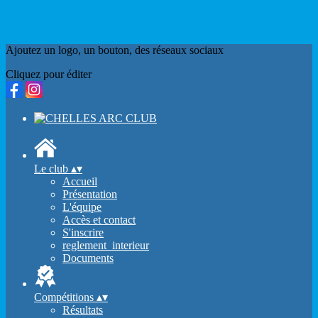
Ajoutez un logo, un bouton, des réseaux sociaux
Cliquez pour éditer
Le club
▴
▾
Accueil
Présentation
L'équipe
Accès et contact
S'inscrire
reglement_interieur
Documents
Compétitions
▴
▾
Résultats