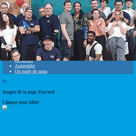
Exporter les lignes sélectionnées
Exporter toutes les colonnes
Exporter uniquement les colonnes affichées
Menu
<
>
Evènements
Galerie photos
Créneaux
Apprendre
On parle de nous
?>
Images de la page d'accueil
Cliquez pour éditer