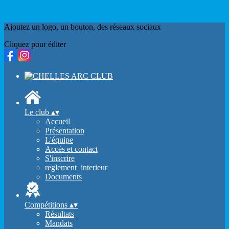
Ajoutez un logo, un bouton, des réseaux sociaux
Cliquez pour éditer
Le club
▴
▾
Accueil
Présentation
L'équipe
Accès et contact
S'inscrire
reglement_interieur
Documents
Compétitions
▴
▾
Résultats
Mandats