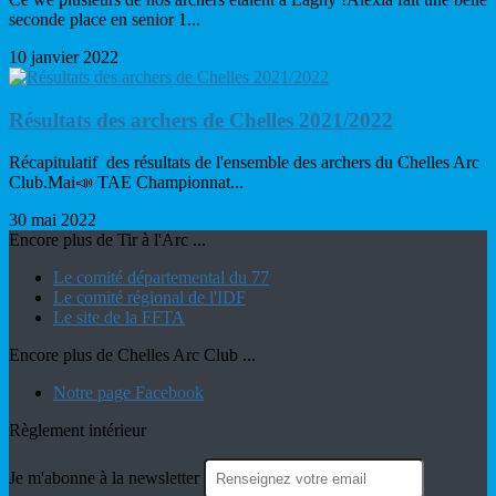
seconde place en senior 1...
10 janvier 2022
Résultats des archers de Chelles 2021/2022
Récapitulatif des résultats de l'ensemble des archers du Chelles Arc
Club.Mai📣 TAE Championnat...
30 mai 2022
Encore plus de Tir à l'Arc ...
Le comité départemental du 77
Le comité régional de l'IDF
Le site de la FFTA
Encore plus de Chelles Arc Club ...
Notre page Facebook
Règlement intérieur
Je m'abonne à la newsletter