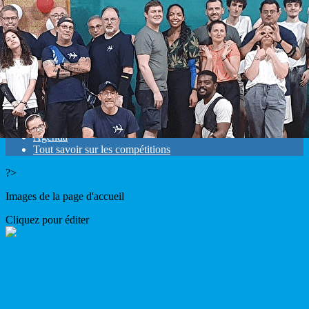
Exporter les lignes sélectionnées
Exporter toutes les colonnes
Exporter uniquement les colonnes affichées
Menu
<
>
Résultats
Mandats
Agenda
Tout savoir sur les compétitions
?>
Images de la page d'accueil
Cliquez pour éditer