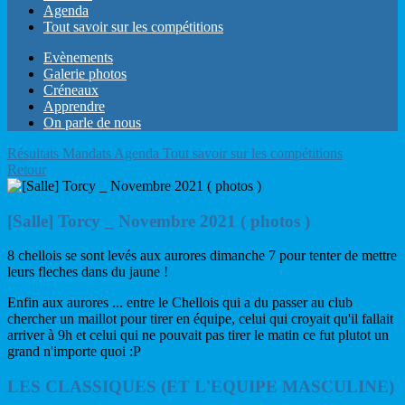
Agenda
Tout savoir sur les compétitions
Evènements
Galerie photos
Créneaux
Apprendre
On parle de nous
Résultats
Mandats
Agenda
Tout savoir sur les compétitions
Retour
[Salle] Torcy _ Novembre 2021 ( photos )
8 chellois se sont levés aux aurores dimanche 7 pour tenter de mettre
leurs fleches dans du jaune !
Enfin aux aurores ... entre le Chellois qui a du passer au club
chercher un maillot pour tirer en équipe, celui qui croyait qu'il fallait
arriver à 9h et celui qui ne pouvait pas tirer le matin ce fut plutot un
grand n'importe quoi :P
LES CLASSIQUES (ET L'EQUIPE MASCULINE)