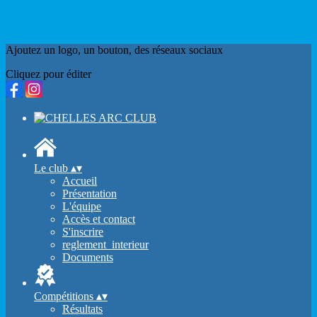
Ajoutez un logo, un bouton, des réseaux sociaux
Cliquez pour éditer
Le club
▴
▾
Accueil
Présentation
L'équipe
Accès et contact
S'inscrire
reglement_interieur
Documents
Compétitions
▴
▾
Résultats