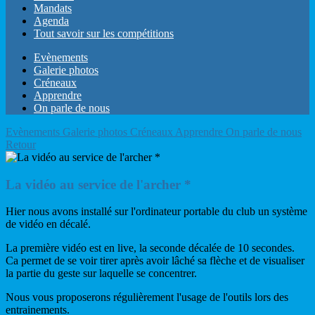
Mandats
Agenda
Tout savoir sur les compétitions
Evènements
Galerie photos
Créneaux
Apprendre
On parle de nous
Evènements
Galerie photos
Créneaux
Apprendre
On parle de nous
Retour
La vidéo au service de l'archer *
Hier nous avons installé sur l'ordinateur portable du club un système
de vidéo en décalé.
La première vidéo est en live, la seconde décalée de 10 secondes.
Ca permet de se voir tirer après avoir lâché sa flèche et de visualiser
la partie du geste sur laquelle se concentrer.
Nous vous proposerons régulièrement l'usage de l'outils lors des
entrainements.