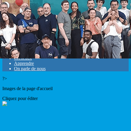
Exporter les lignes sélectionnées
Exporter toutes les colonnes
Exporter uniquement les colonnes affichées
Menu
<
>
Evènements
Galerie photos
Créneaux
Apprendre
On parle de nous
?>
Images de la page d'accueil
Cliquez pour éditer