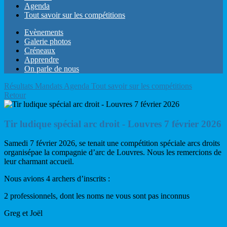
Agenda
Tout savoir sur les compétitions
Evènements
Galerie photos
Créneaux
Apprendre
On parle de nous
Résultats
Mandats
Agenda
Tout savoir sur les compétitions
Retour
Tir ludique spécial arc droit - Louvres 7 février 2026
Samedi 7 février 2026, se tenait une compétition spéciale arcs droits
organisépae la compagnie d’arc de Louvres. Nous les remercions de
leur charmant accueil.
Nous avions 4 archers d’inscrits :
2 professionnels, dont les noms ne vous sont pas inconnus
Greg et Joël