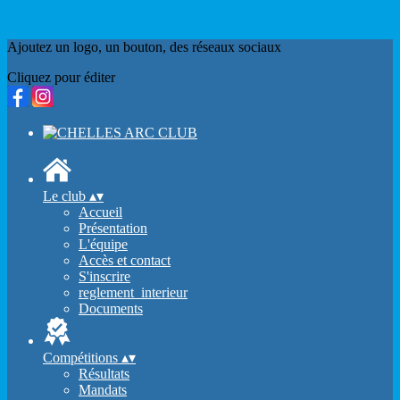
Ajoutez un logo, un bouton, des réseaux sociaux
Cliquez pour éditer
Le club
▴
▾
Accueil
Présentation
L'équipe
Accès et contact
S'inscrire
reglement_interieur
Documents
Compétitions
▴
▾
Résultats
Mandats