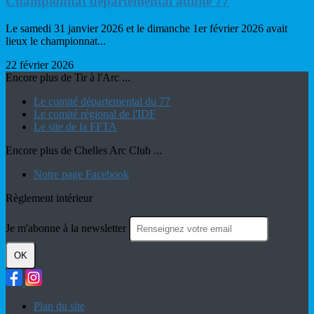
Championnat départemental adulte 77
Le samedi 31 janvier 2026 et le dimanche 1er février 2026 avait
lieux le championnat...
22 février 2026
Encore plus de Tir à l'Arc ...
Le comité départemental du 77
Le comité régional de l'IDF
Le site de la FFTA
Encore plus de Chelles Arc Club ...
Notre page Facebook
Règlement intérieur
Je m'abonne à la newsletter
OK
Plan du site