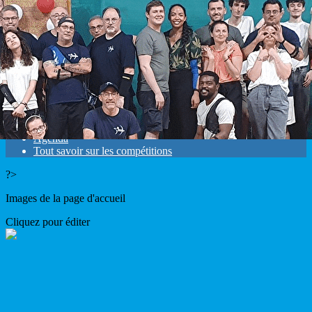
Exporter les lignes sélectionnées
Exporter toutes les colonnes
Exporter uniquement les colonnes affichées
Menu
<
>
Résultats
Mandats
Agenda
Tout savoir sur les compétitions
?>
Images de la page d'accueil
Cliquez pour éditer