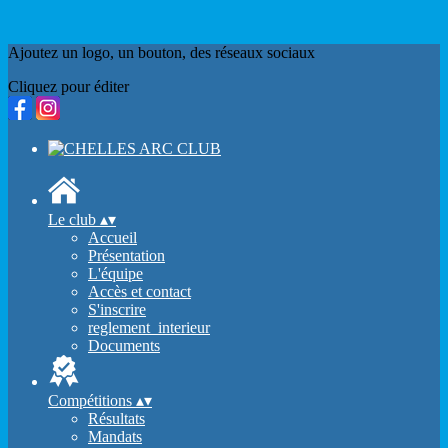
Ajoutez un logo, un bouton, des réseaux sociaux
Cliquez pour éditer
Le club
▴
▾
Accueil
Présentation
L'équipe
Accès et contact
S'inscrire
reglement_interieur
Documents
Compétitions
▴
▾
Résultats
Mandats