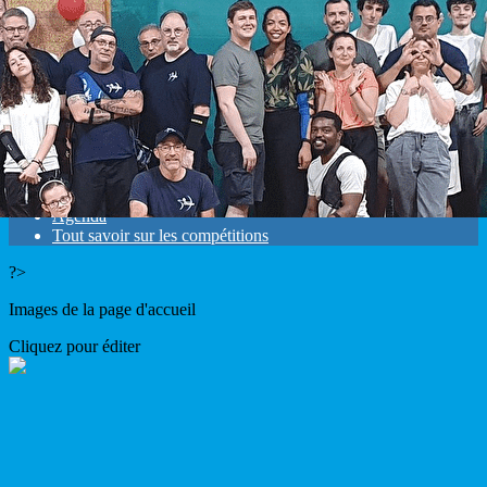
Exporter les lignes sélectionnées
Exporter toutes les colonnes
Exporter uniquement les colonnes affichées
Menu
<
>
Résultats
Mandats
Agenda
Tout savoir sur les compétitions
?>
Images de la page d'accueil
Cliquez pour éditer