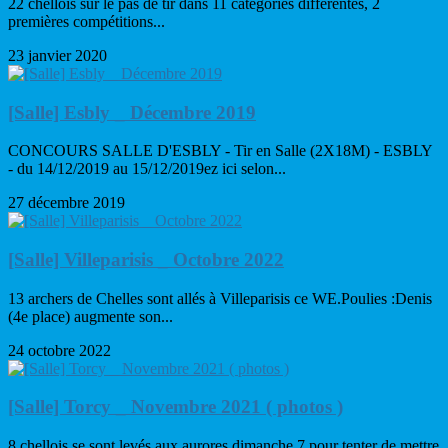
22 chellois sur le pas de tir dans 11 catégories différentes, 2
premières compétitions...
23 janvier 2020
[Salle] Esbly _ Décembre 2019
CONCOURS SALLE D'ESBLY - Tir en Salle (2X18M) - ESBLY
- du 14/12/2019 au 15/12/2019ez ici selon...
27 décembre 2019
[Salle] Villeparisis _ Octobre 2022
13 archers de Chelles sont allés à Villeparisis ce WE.Poulies :Denis
(4e place) augmente son...
24 octobre 2022
[Salle] Torcy _ Novembre 2021 ( photos )
8 chellois se sont levés aux aurores dimanche 7 pour tenter de mettre