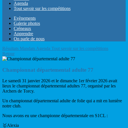
Agenda
Tout savoir sur les compétitions
Evènements
Galerie photos
Créneaux
Apprendre
On parle de nous
Résultats
Mandats
Agenda
Tout savoir sur les compétitions
Retour
Championnat départemental adulte 77
Le samedi 31 janvier 2026 et le dimanche 1er février 2026 avait
lieux le championnat départemental adultes 77, organisé par les
Archers de Torcy.
Un championnat départemental adulte de folie qui a mit en lumière
notre club.
Nous avons eu une championne départementale en S1CL :
🥇Alexia