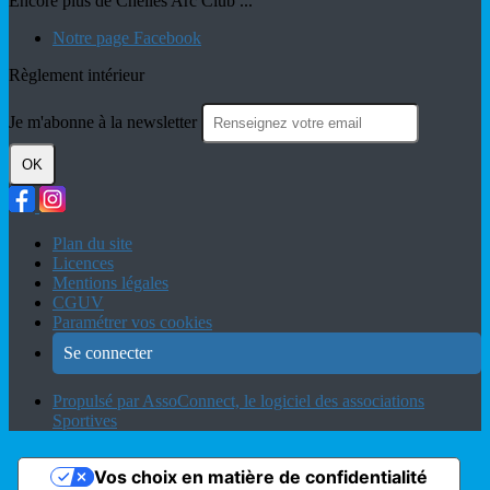
Encore plus de Chelles Arc Club ...
Notre page Facebook
Règlement intérieur
Je m'abonne à la newsletter
OK
Plan du site
Licences
Mentions légales
CGUV
Paramétrer vos cookies
Se connecter
Propulsé par AssoConnect, le logiciel des associations
Sportives
Vos choix en matière de confidentialité