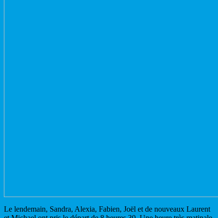
Le lendemain, Sandra, Alexia, Fabien, Joël et de nouveaux Laurent
et Michael ont pris le départ de 8 heures 30. Une heure très matinale