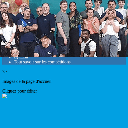
Exporter les lignes sélectionnées
Exporter toutes les colonnes
Exporter uniquement les colonnes affichées
Menu
<
>
Résultats
Mandats
Agenda
Tout savoir sur les compétitions
?>
Images de la page d'accueil
Cliquez pour éditer