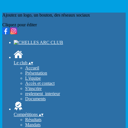
Ajoutez un logo, un bouton, des réseaux sociaux
Cliquez pour éditer
Le club
▴
▾
Accueil
Présentation
L'équipe
Accès et contact
S'inscrire
reglement_interieur
Documents
Compétitions
▴
▾
Résultats
Mandats