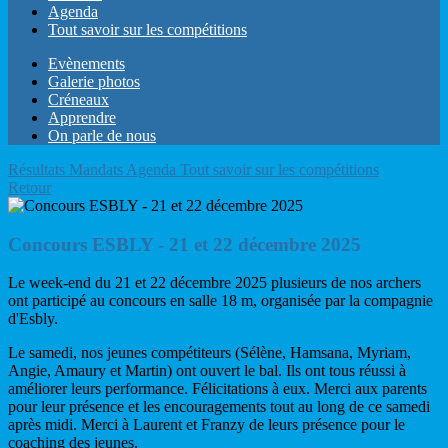
Agenda
Tout savoir sur les compétitions
Evènements
Galerie photos
Créneaux
Apprendre
On parle de nous
Résultats
Mandats
Agenda
Tout savoir sur les compétitions
Retour
Concours ESBLY - 21 et 22 décembre 2025
Le week-end du 21 et 22 décembre 2025 plusieurs de nos archers
ont participé au concours en salle 18 m, organisée par la compagnie
d'Esbly.
Le samedi, nos jeunes compétiteurs (Sélène, Hamsana, Myriam,
Angie, Amaury et Martin) ont ouvert le bal. Ils ont tous réussi à
améliorer leurs performance. Félicitations à eux. Merci aux parents
pour leur présence et les encouragements tout au long de ce samedi
après midi. Merci à Laurent et Franzy de leurs présence pour le
coaching des jeunes.