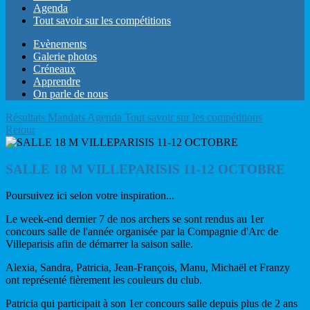
Agenda
Tout savoir sur les compétitions
Evènements
Galerie photos
Créneaux
Apprendre
On parle de nous
Résultats
Mandats
Agenda
Tout savoir sur les compétitions
Retour
SALLE 18 M VILLEPARISIS 11-12 OCTOBRE
Poursuivez ici selon votre inspiration...
Le week-end dernier 7 de nos archers se sont rendus au 1er
concours salle de l'année organisée par la Compagnie d'Arc de
Villeparisis afin de démarrer la saison salle.
Alexia, Sandra, Patricia, Jean-François, Manu, Michaël et Franzy
ont représenté fièrement les couleurs du club.
Patricia qui participait à son 1er concours salle depuis plus de 2 ans