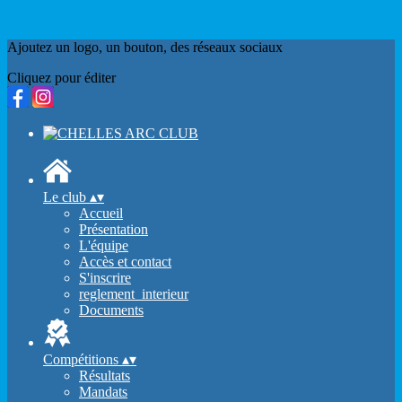
Ajoutez un logo, un bouton, des réseaux sociaux
Cliquez pour éditer
Le club
▴
▾
Accueil
Présentation
L'équipe
Accès et contact
S'inscrire
reglement_interieur
Documents
Compétitions
▴
▾
Résultats
Mandats