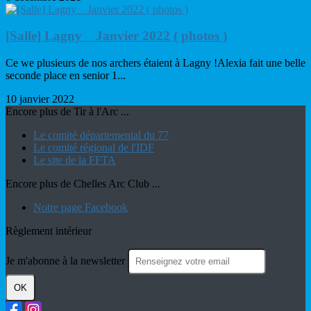
[Salle] Lagny _ Janvier 2022 ( photos )
Ce we plusieurs de nos archers étaient à Lagny !Alexia fait une belle
seconde place en senior 1...
10 janvier 2022
Encore plus de Tir à l'Arc ...
Le comité départemental du 77
Le comité régional de l'IDF
Le site de la FFTA
Encore plus de Chelles Arc Club ...
Notre page Facebook
Règlement intérieur
Je m'abonne à la newsletter
OK