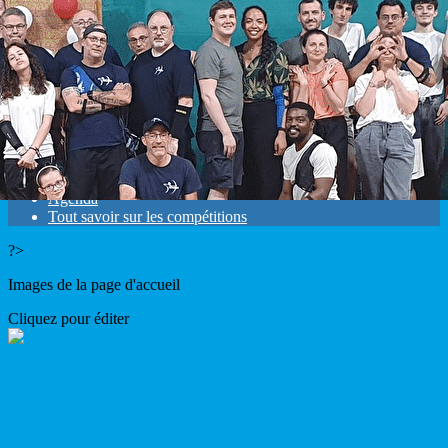
Exporter les lignes sélectionnées
Exporter toutes les colonnes
Exporter uniquement les colonnes affichées
Menu
<
>
Résultats
Mandats
Agenda
Tout savoir sur les compétitions
?>
Images de la page d'accueil
Cliquez pour éditer