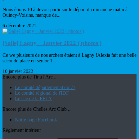
Nous étions 10 à devoir partir sur le départ du dimanche matin à
Quincy-Voisins, manque de...
6 décembre 2021
[Salle] Lagny _ Janvier 2022 ( photos )
Ce we plusieurs de nos archers étaient à Lagny !Alexia fait une belle
seconde place en senior 1...
10 janvier 2022
Encore plus de Tir à l'Arc ...
Le comité départemental du 77
Le comité régional de l'IDF
Le site de la FFTA
Encore plus de Chelles Arc Club ...
Notre page Facebook
Règlement intérieur