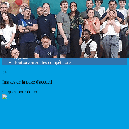
Exporter les lignes sélectionnées
Exporter toutes les colonnes
Exporter uniquement les colonnes affichées
Menu
<
>
Résultats
Mandats
Agenda
Tout savoir sur les compétitions
?>
Images de la page d'accueil
Cliquez pour éditer