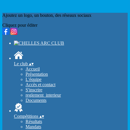
Ajoutez un logo, un bouton, des réseaux sociaux
Cliquez pour éditer
Le club
▴
▾
Accueil
Présentation
L'équipe
Accès et contact
S'inscrire
reglement_interieur
Documents
Compétitions
▴
▾
Résultats
Mandats