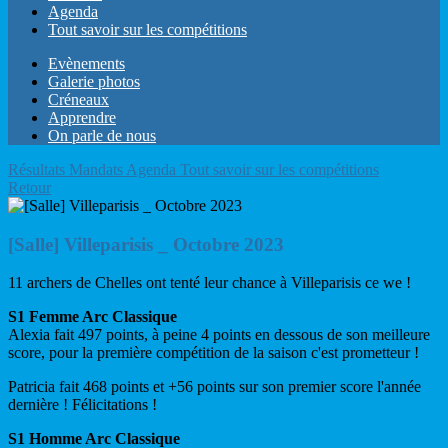
Agenda
Tout savoir sur les compétitions
Evènements
Galerie photos
Créneaux
Apprendre
On parle de nous
Résultats
Mandats
Agenda
Tout savoir sur les compétitions
Retour
[Salle] Villeparisis _ Octobre 2023
11 archers de Chelles ont tenté leur chance à Villeparisis ce we !
S1 Femme Arc Classique
Alexia fait 497 points, à peine 4 points en dessous de son meilleure
score, pour la première compétition de la saison c'est prometteur !
Patricia fait 468 points et +56 points sur son premier score l'année
dernière ! Félicitations !
S1 Homme Arc Classique